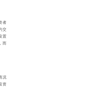
资者
的交
设置
，而
情况
投资