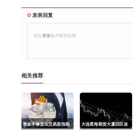
发表回复
请先
登录
账户再评论哦
相关推荐
资金不够怎么交易股指期
大连星海期货大厦四区改