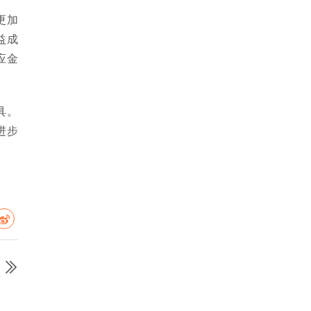
更加
益成
应金
具。
进步
篇
详
）